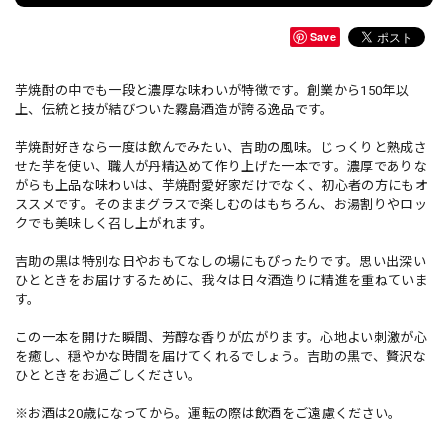
Save
芋焼酎の中でも一段と濃厚な味わいが特徴です。創業から150年以
上、伝統と技が結びついた霧島酒造が誇る逸品です。
芋焼酎好きなら一度は飲んでみたい、吉助の風味。じっくりと熟成さ
せた芋を使い、職人が丹精込めて作り上げた一本です。濃厚でありな
がらも上品な味わいは、芋焼酎愛好家だけでなく、初心者の方にもオ
ススメです。そのままグラスで楽しむのはもちろん、お湯割りやロッ
クでも美味しく召し上がれます。
吉助の黒は特別な日やおもてなしの場にもぴったりです。思い出深い
ひとときをお届けするために、我々は日々酒造りに精進を重ねていま
す。
この一本を開けた瞬間、芳醇な香りが広がります。心地よい刺激が心
を癒し、穏やかな時間を届けてくれるでしょう。吉助の黒で、贅沢な
ひとときをお過ごしください。
※お酒は20歳になってから。運転の際は飲酒をご遠慮ください。