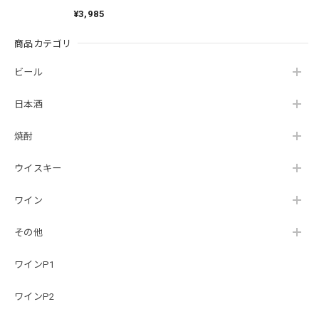
酎 本格芋焼酎 薩
入り とくべつじょ
酎 薩州濱田屋 濱
¥3,985
州濱田屋 濱田酒
うりゅうきりしま
田酒造 鹿児島県
造 鹿児島県 ロッ
焼酎 霧島酒造 芋
ク 水割り
商品カテゴリ
焼酎
ビール
日本酒
焼酎
ウイスキー
ワイン
その他
ワインP1
ワインP2