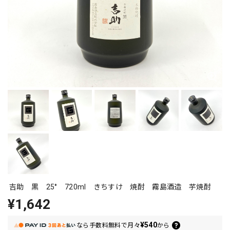
吉助 黒 25° 720ml きちすけ 焼酎 霧島酒造 芋焼酎
¥1,642
¥540
なら
手数料無料で
月々
から