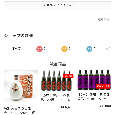
この商品をアプリで見る
通報する
ショップの評価
すべて
2
0
0
関連商品
【6本】薩州 紫の赤
【6本】薩州 赤兎
兎馬 25度 720ml
馬 25度 1.8L 6本
6本セット さっしゅ
セット さっしゅ
¥8,800
¥16,600
う むらさきのせき
特別蒸留きりしま
う せきとば 芋焼
とば 芋焼酎 焼
赤 40° 720ml 箱
酎 焼酎 本格芋焼