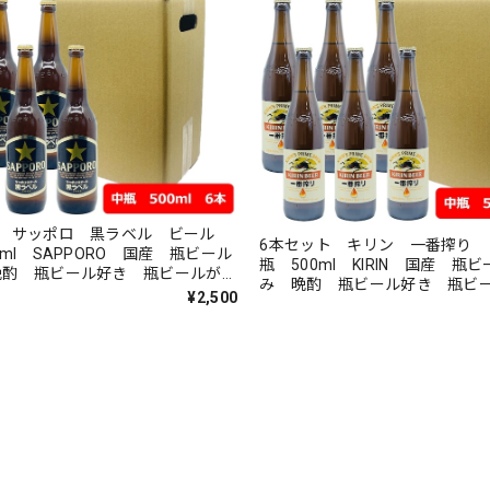
ト サッポロ 黒ラベル ビール
6本セット キリン 一番搾り 
0ml SAPPORO 国産 瓶ビール
瓶 500ml KIRIN 国産 瓶ビ
晩酌 瓶ビール好き 瓶ビールが旨
み 晩酌 瓶ビール好き 瓶ビ
¥2,500