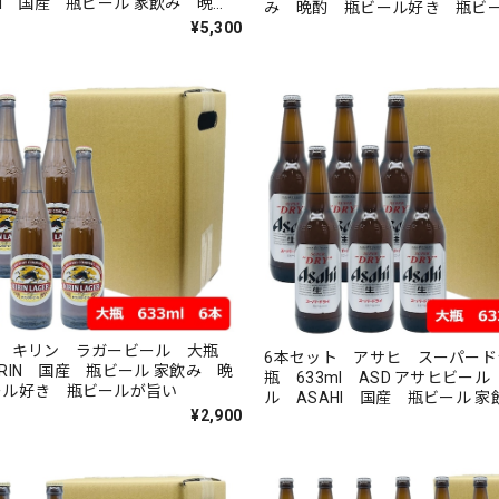
 国産 瓶ビール 家飲み 晩
み 晩酌 瓶ビール好き 瓶ビ
ールが旨い
¥5,300
ト キリン ラガービール 大瓶
6本セット アサヒ スーパード
KIRIN 国産 瓶ビール 家飲み 晩
瓶 633ml ASD アサヒビール 生ビー
ール好き 瓶ビールが旨い
ル ASAHI 国産 瓶ビール 家飲み 晩
¥2,900
酌 瓶ビールが旨い