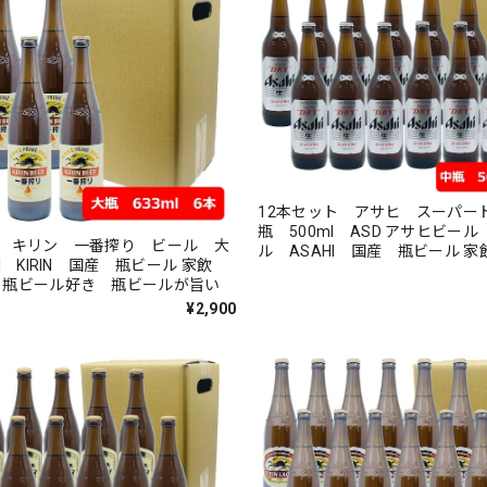
12本セット アサヒ スーパー
瓶 500ml ASD アサヒビール 生ビー
ト キリン 一番搾り ビール 大
ル ASAHI 国産 瓶ビール 家飲み 晩
l KIRIN 国産 瓶ビール 家飲
酌 瓶ビール好き 瓶ビールが
 瓶ビール好き 瓶ビールが旨い
¥2,900