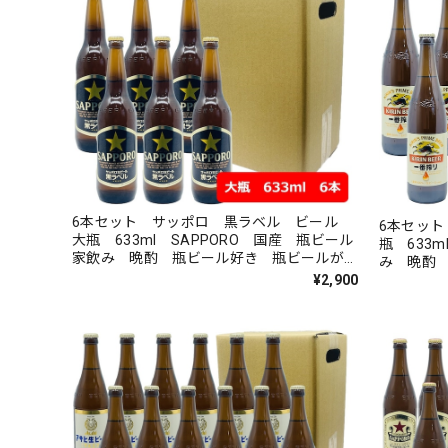
6本セット サッポロ 黒ラベル ビール
6本セッ
大瓶 633ml SAPPORO 国産 瓶ビール
瓶 633m
家飲み 晩酌 瓶ビール好き 瓶ビールが旨
み 晩酌
い
¥2,900