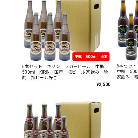
6本セッ
6本セット キリン ラガービール 中瓶
中瓶 50
500ml KIRIN 国産 瓶ビール 家飲み 晩
家飲み 
酌 瓶ビール好き
い
¥2,500