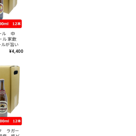
ール 中
ール 家飲
ールが旨い
¥4,400
ク ラガー