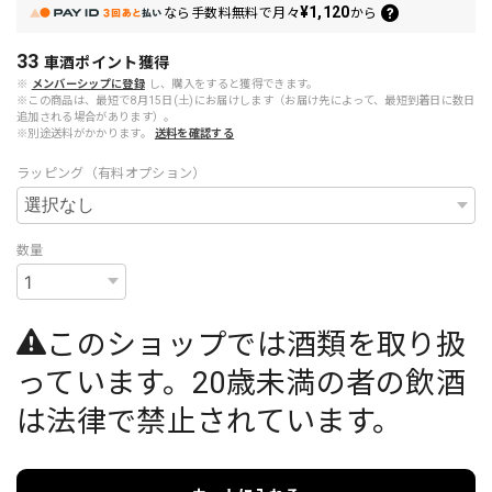
¥1,120
なら
手数料無料で
月々
から
33
車酒ポイント
獲得
※
メンバーシップに登録
し、購入をすると獲得できます。
※この商品は、最短で8月15日(土)にお届けします（お届け先によって、最短到着日に数日
追加される場合があります）。
※別途送料がかかります。
送料を確認する
ラッピング（有料オプション）
数量
このショップでは酒類を取り扱
っています。20歳未満の者の飲酒
は法律で禁止されています。