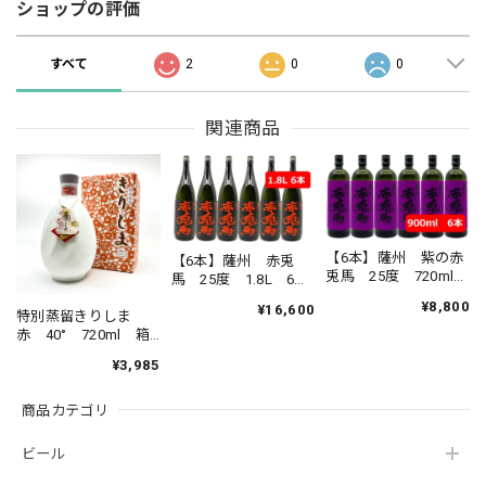
ショップの評価
すべて
2
0
0
関連商品
【6本】薩州 紫の赤
【6本】薩州 赤兎
兎馬 25度 720ml
馬 25度 1.8L 6本
6本セット さっしゅ
セット さっしゅ
¥8,800
¥16,600
う むらさきのせき
特別蒸留きりしま
う せきとば 芋焼
とば 芋焼酎 焼
赤 40° 720ml 箱
酎 焼酎 本格芋焼
酎 本格芋焼酎 薩
入り とくべつじょ
酎 薩州濱田屋 濱
¥3,985
州濱田屋 濱田酒
うりゅうきりしま
田酒造 鹿児島県
造 鹿児島県 ロッ
焼酎 霧島酒造 芋
ク 水割り
商品カテゴリ
焼酎
ビール