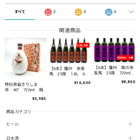
すべて
2
0
0
関連商品
【6本】薩州 紫の赤
【6本】薩州 赤兎
兎馬 25度 720ml
馬 25度 1.8L 6本
6本セット さっしゅ
セット さっしゅ
¥8,800
¥16,600
う むらさきのせき
特別蒸留きりしま
う せきとば 芋焼
とば 芋焼酎 焼
赤 40° 720ml 箱
酎 焼酎 本格芋焼
酎 本格芋焼酎 薩
入り とくべつじょ
酎 薩州濱田屋 濱
¥3,985
州濱田屋 濱田酒
うりゅうきりしま
田酒造 鹿児島県
造 鹿児島県 ロッ
焼酎 霧島酒造 芋
ク 水割り
商品カテゴリ
焼酎
ビール
日本酒