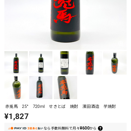
赤兎馬 25° 720ml せきとば 焼酎 濱田酒造 芋焼酎
¥1,827
¥600
なら
手数料無料で
月々
から