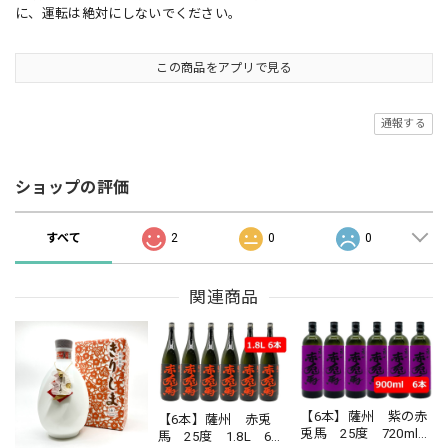
に、運転は絶対にしないでください。
この商品をアプリで見る
通報する
ショップの評価
すべて
2
0
0
関連商品
【6本】薩州 紫の赤
【6本】薩州 赤兎
兎馬 25度 720ml
馬 25度 1.8L 6本