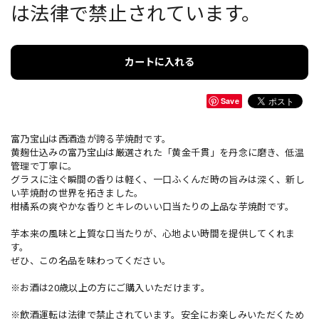
は法律で禁止されています。
カートに入れる
Save
富乃宝山は西酒造が誇る芋焼酎です。
黄麹仕込みの富乃宝山は厳選された「黄金千貫」を丹念に磨き、低温
管理で丁寧に。
グラスに注ぐ瞬間の香りは軽く、一口ふくんだ時の旨みは深く、新し
い芋焼酎の世界を拓きました。
柑橘系の爽やかな香りとキレのいい口当たりの上品な芋焼酎です。
芋本来の風味と上質な口当たりが、心地よい時間を提供してくれま
す。
ぜひ、この名品を味わってください。
※お酒は20歳以上の方にご購入いただけます。
※飲酒運転は法律で禁止されています。安全にお楽しみいただくため