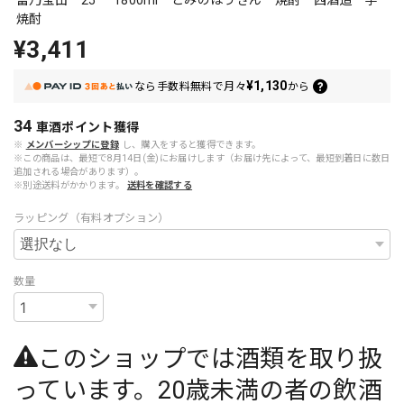
富乃宝山 25° 1800ml とみのほうざん 焼酎 西酒造 芋
焼酎
¥3,411
¥1,130
なら
手数料無料で
月々
から
34
車酒ポイント
獲得
※
メンバーシップに登録
し、購入をすると獲得できます。
※この商品は、最短で8月14日(金)にお届けします（お届け先によって、最短到着日に数日
追加される場合があります）。
※別途送料がかかります。
送料を確認する
ラッピング（有料オプション）
数量
このショップでは酒類を取り扱
っています。20歳未満の者の飲酒