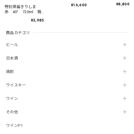
6本セット さっしゅ
セット さっしゅ
¥8,800
¥16,600
う むらさきのせき
特別蒸留きりしま
う せきとば 芋焼
とば 芋焼酎 焼
赤 40° 720ml 箱
酎 焼酎 本格芋焼
酎 本格芋焼酎 薩
入り とくべつじょ
酎 薩州濱田屋 濱
¥3,985
州濱田屋 濱田酒
うりゅうきりしま
田酒造 鹿児島県
造 鹿児島県 ロッ
焼酎 霧島酒造 芋
ク 水割り
商品カテゴリ
焼酎
ビール
日本酒
焼酎
ウイスキー
ワイン
その他
ワインP1