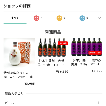
ショップの評価
すべて
2
0
0
関連商品
【6本】薩州 紫の赤
【6本】薩州 赤兎
兎馬 25度 720ml
馬 25度 1.8L 6本
6本セット さっしゅ
セット さっしゅ
¥8,800
¥16,600
う むらさきのせき
特別蒸留きりしま
う せきとば 芋焼
とば 芋焼酎 焼
赤 40° 720ml 箱
酎 焼酎 本格芋焼
酎 本格芋焼酎 薩
入り とくべつじょ
酎 薩州濱田屋 濱
¥3,985
州濱田屋 濱田酒
うりゅうきりしま
田酒造 鹿児島県
造 鹿児島県 ロッ
焼酎 霧島酒造 芋
ク 水割り
商品カテゴリ
焼酎
ビール