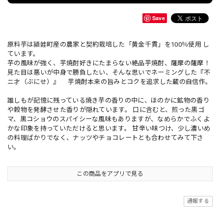
Save
原料芋は頴娃町産の農家と契約栽培した「黄金千貫」を100％使用 し
ています。
芋の風味が強く、芋焼酎好きにたまらない絶品芋焼酎、薩摩の薩摩！
見た目は悪いが中身で勝負したい、そんな思いでネーミングした『不
ニ才（ぶにせ）』 芋焼酎本来の旨みとコクを追求した蔵の自信作。
誰しもが記憶に残っている焼き芋の香りの中に、ほのかに鉱物の香り
や穀物を発酵させた香りが隠れています。 口に含むと、煎った黒ゴ
マ、黒コショウのスパイシーな風味もありますが、なめらかでふくよ
かな印象を持っていただけると思います。 甘辛い味つけ、少し濃いめ
の料理ばかりでなく、ナッツやチョコレートとも合わせてみて下さ
い。
この商品をアプリで見る
通報する