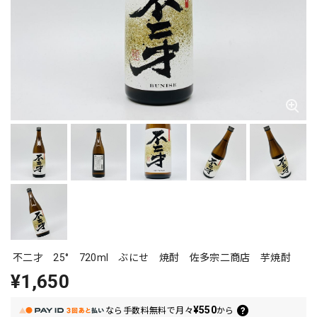
不二才 25° 720ml ぶにせ 焼酎 佐多宗二商店 芋焼酎
¥1,650
¥550
なら
手数料無料で
月々
から