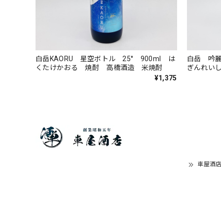
白岳KAORU 星空ボトル 25° 900ml は
白岳 吟麗
くたけかおる 焼酎 高橋酒造 米焼酎
ぎんれい
橋酒造 
¥1,375
車屋酒