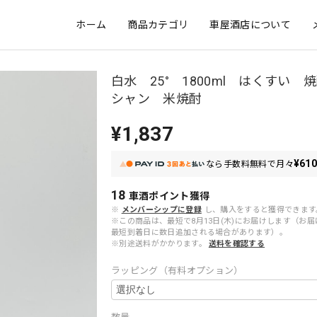
ホーム
商品カテゴリ
車屋酒店について
白水 25° 1800ml はくすい 
シャン 米焼酎
¥1,837
¥61
なら
手数料無料で
月々
18
車酒ポイント
獲得
※
メンバーシップに登録
し、購入をすると獲得できます
※この商品は、最短で8月13日(木)にお届けします（お
最短到着日に数日追加される場合があります）。
※別途送料がかかります。
送料を確認する
ラッピング（有料オプション）