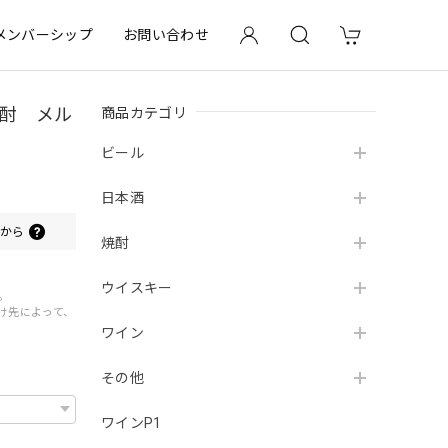
メンバーシップ
お問い合わせ
商品カテゴリ
焼酎 メル
ビール
日本酒
0
から
焼酎
ウイスキー
。
届け先によって、
ワイン
その他
ワインP1