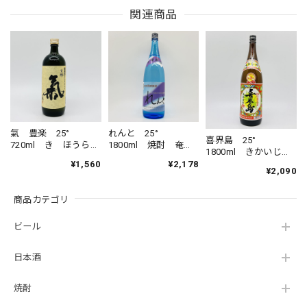
関連商品
氣 豊楽 25°
れんと 25°
喜界島 25°
720ml き ほうら
1800ml 焼酎 奄美
1800ml きかいじ
く 焼酎 西平本
大島開運酒造 黒糖
ま 焼酎 喜界島酒
¥1,560
¥2,178
家 黒糖焼酎 奄
焼酎
¥2,090
造 黒糖焼酎 くろ
美 ５年熟成
ちゅう
商品カテゴリ
ビール
日本酒
焼酎