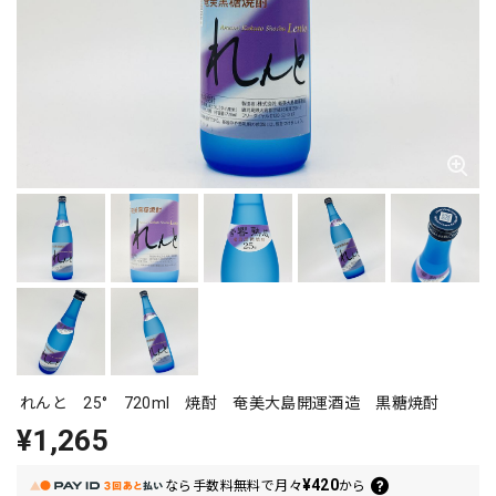
れんと 25° 720ml 焼酎 奄美大島開運酒造 黒糖焼酎
¥1,265
¥420
なら
手数料無料で
月々
から