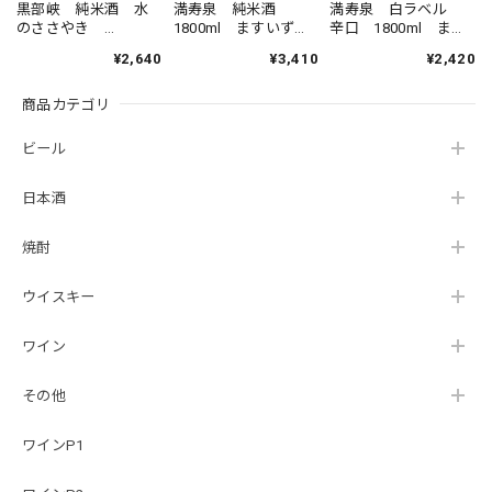
黒部峡 純米酒 水
満寿泉 純米酒
満寿泉 白ラベル
のささやき
1800ml ますいず
辛口 1800ml ます
1800ml くろべきょ
み じゅんまいし
いずみ しろらべ
¥2,640
¥3,410
¥2,420
う じゅんまいし
ゅ 清酒 桝田酒
る からくち 清
ゅ みずのささや
造 15度
酒 桝田酒造 15度
商品カテゴリ
き 清酒 林酒造
場 15度
ビール
日本酒
焼酎
ウイスキー
ワイン
その他
ワインP1