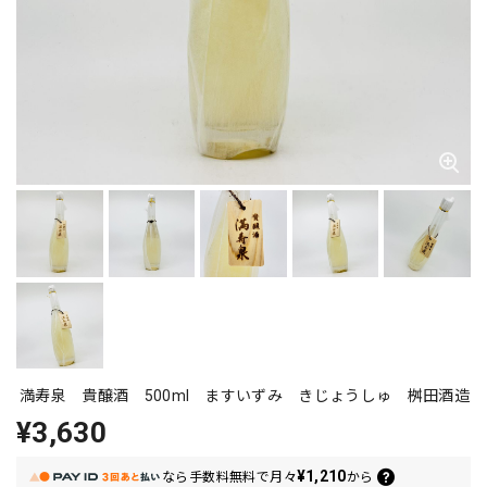
満寿泉 貴醸酒 500ml ますいずみ きじょうしゅ 桝田酒造
¥3,630
¥1,210
なら
手数料無料で
月々
から