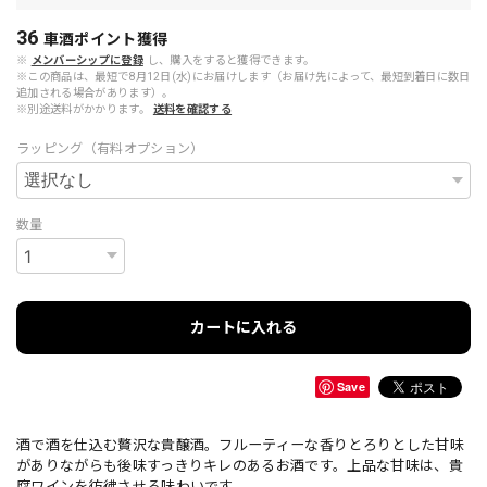
36
車酒ポイント
獲得
※
メンバーシップに登録
し、購入をすると獲得できます。
※この商品は、最短で8月12日(水)にお届けします（お届け先によって、最短到着日に数日
追加される場合があります）。
※別途送料がかかります。
送料を確認する
ラッピング（有料オプション）
数量
カートに入れる
Save
酒で酒を仕込む贅沢な貴醸酒。フルーティーな香りとろりとした甘味
がありながらも後味すっきりキレのあるお酒です。上品な甘味は、貴
腐ワインを彷彿させる味わいです。