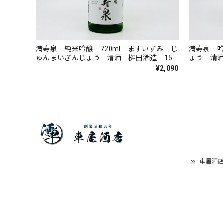
満寿泉 純米吟醸 720ml ますいずみ じ
満寿泉 吟
ゅんまいぎんじょう 清酒 桝田酒造 15
ょう 清酒
度
¥2,090
車屋酒