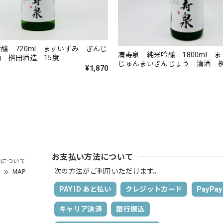
醸 720ml ますいずみ ぎんじ
満寿泉 純米吟醸 1800ml
 桝田酒造 15度
じゅんまいぎんじょう 清酒
¥1,870
15度
お支払い方法について
店について
次の方法がご利用いただけます。
MAP
PAY ID あと払い
クレジットカード
PayPay
キャリア決済
銀行振込