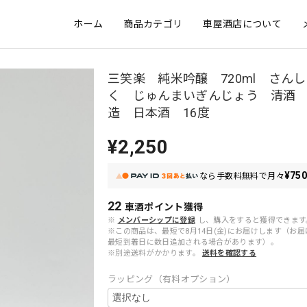
ホーム
商品カテゴリ
車屋酒店について
三笑楽 純米吟醸 720ml さん
く じゅんまいぎんじょう 清酒
造 日本酒 16度
¥2,250
¥75
なら
手数料無料で
月々
22
車酒ポイント
獲得
※
メンバーシップに登録
し、購入をすると獲得できます
※この商品は、最短で8月14日(金)にお届けします（お
最短到着日に数日追加される場合があります）。
※別途送料がかかります。
送料を確認する
ラッピング（有料オプション）