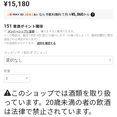
¥15,180
¥5,060
なら
手数料無料で
月々
から
151
車酒ポイント
獲得
※
メンバーシップに登録
し、購入をすると獲得できます。
※この商品は、最短で8月14日(金)にお届けします（お届け先によって、最短到着日に数日
追加される場合があります）。
※別途送料がかかります。
送料を確認する
ラッピング（有料オプション）
数量
このショップでは酒類を取り扱
っています。20歳未満の者の飲酒
は法律で禁止されています。