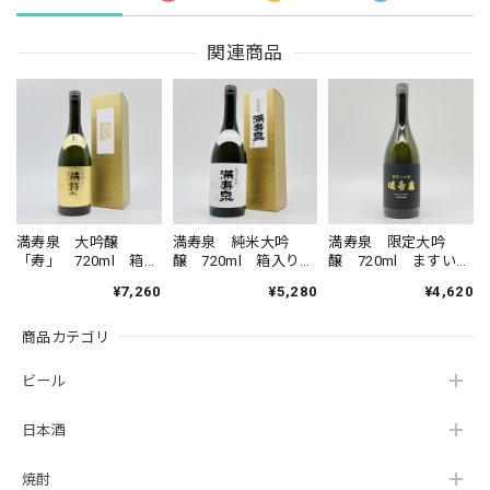
関連商品
満寿泉 大吟醸
満寿泉 純米大吟
満寿泉 限定大吟
「寿」 720ml 箱入
醸 720ml 箱入り
醸 720ml ますいず
り ますいずみ だ
ますいずみ じゅん
み げんていだいぎ
¥7,260
¥5,280
¥4,620
いぎんじょう こと
まいだいぎんじょ
んじょう 清酒 桝
ぶき 清酒 桝田酒
う 清酒 桝田酒
田酒造 17度
商品カテゴリ
造店 17度
造 15度
ビール
日本酒
焼酎