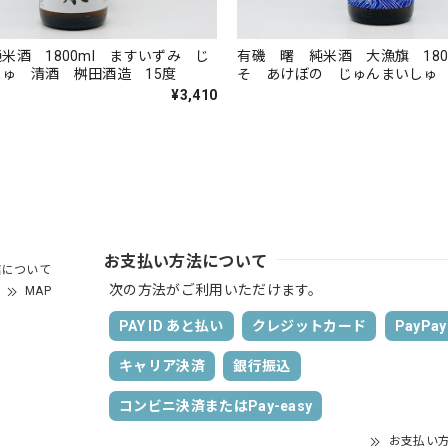
米酒 1800ml ますいずみ じ
有磯 曙 純米酒 大漁旗 180
ゅ 清酒 桝田酒造 15度
そ あけぼの じゅんまいしゅ
ばた 清酒 高澤酒造場 15度
¥3,410
お支払い方法について
店について
次の方法がご利用いただけます。
MAP
PAY ID あと払い
クレジットカード
PayPay
キャリア決済
銀行振込
コンビニ決済またはPay-easy
お支払い