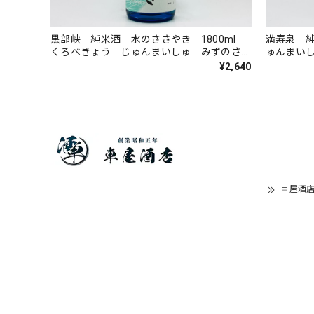
黒部峡 純米酒 水のささやき 1800ml
満寿泉 純
くろべきょう じゅんまいしゅ みずのささ
ゅんまいし
やき 清酒 林酒造場 15度
¥2,640
車屋酒