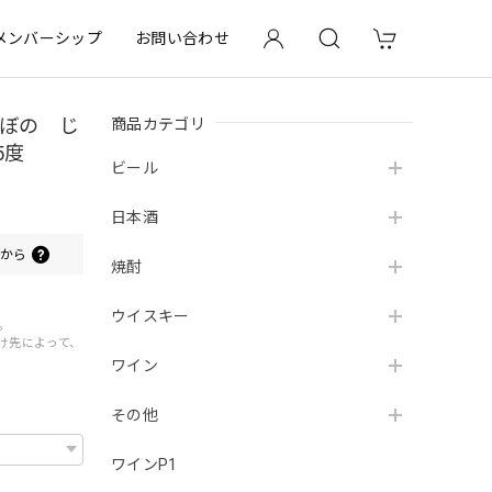
メンバーシップ
お問い合わせ
商品カテゴリ
けぼの じ
5度
ビール
日本酒
0
から
焼酎
ウイスキー
。
届け先によって、
ワイン
その他
ワインP1