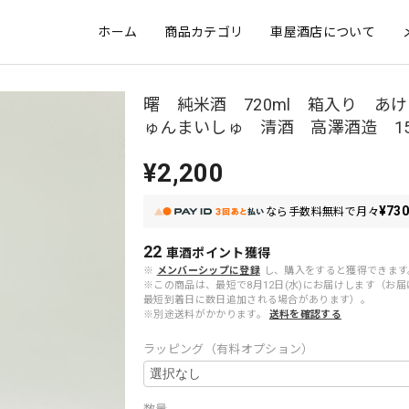
ホーム
商品カテゴリ
車屋酒店について
曙 純米酒 720ml 箱入り あ
ゅんまいしゅ 清酒 高澤酒造 1
¥2,200
¥73
なら
手数料無料で
月々
22
車酒ポイント
獲得
※
メンバーシップに登録
し、購入をすると獲得できます
※この商品は、最短で8月12日(水)にお届けします（お
最短到着日に数日追加される場合があります）。
※別途送料がかかります。
送料を確認する
ラッピング（有料オプション）