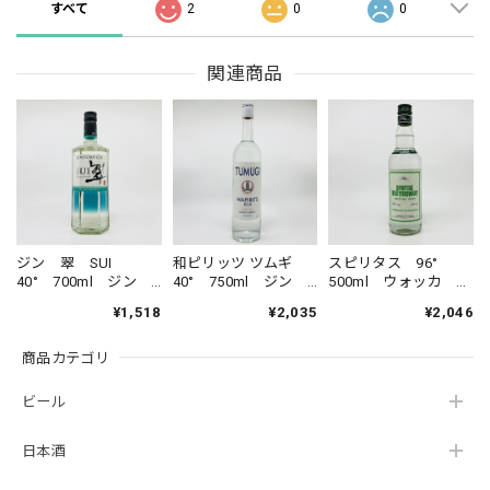
すべて
2
0
0
関連商品
ジン 翠 SUI
和ピリッツ ツムギ
スピリタス 96°
40° 700ml ジン
40° 750ml ジン
500ml ウォッカ ス
スピリッツ サント
スピリッツ 三和酒
ピリッツ SPIRYTUS
¥1,518
¥2,035
¥2,046
リー すい ジャパ
類 WAPIRITS
ニーズジン
TUMUGI
商品カテゴリ
SUNTORY GIN
SUI JAPANESE
GIN
ビール
日本酒