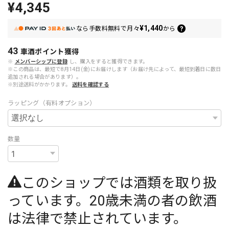
¥4,345
¥1,440
なら
手数料無料で
月々
から
43
車酒ポイント
獲得
※
メンバーシップに登録
し、購入をすると獲得できます。
※この商品は、最短で8月14日(金)にお届けします（お届け先によって、最短到着日に数日
追加される場合があります）。
※別途送料がかかります。
送料を確認する
ラッピング（有料オプション）
数量
このショップでは酒類を取り扱
っています。20歳未満の者の飲酒
は法律で禁止されています。