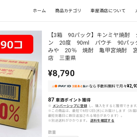
ホーム
商品カテゴリ
車屋酒店について
【3箱 90パック】キンミヤ焼酎
ン 20度 90ml パウチ 90パ
みや 20％ 焼酎 亀甲宮焼酎 
店 三重県
¥8,790
¥2,9
なら
手数料無料で
月々
87
車酒ポイント
獲得
※
メンバーシップに登録
し、購入をすると獲得できます
※この商品は、最短で8月12日(水)にお届けします（お
最短到着日に数日追加される場合があります）。
※別途送料がかかります。
送料を確認する
数量