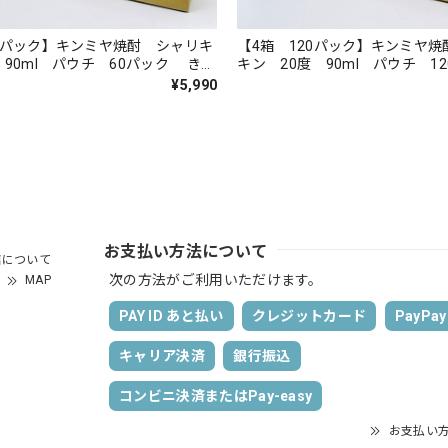
0パック】キンミヤ焼酎 シャリキ
【4箱 120パック】キンミヤ
 90ml パウチ 60パック きん
キン 20度 90ml パウチ 
％ 焼酎 亀甲宮焼酎 宮崎本
きんみや 20％ 焼酎 亀甲宮
¥5,990
県
本店 三重県
お支払い方法について
店について
次の方法がご利用いただけます。
MAP
PAY ID あと払い
クレジットカード
PayPay
キャリア決済
銀行振込
コンビニ決済またはPay-easy
お支払い