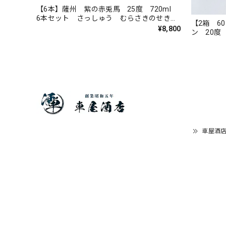
【6本】薩州 紫の赤兎馬 25度 720ml
6本セット さっしゅう むらさきのせきと
【2箱 6
ば 芋焼酎 焼酎 本格芋焼酎 薩州濱田
¥8,800
ン 20度
屋 濱田酒造 鹿児島県 ロック 水割り
みや 20
店 三重
車屋酒