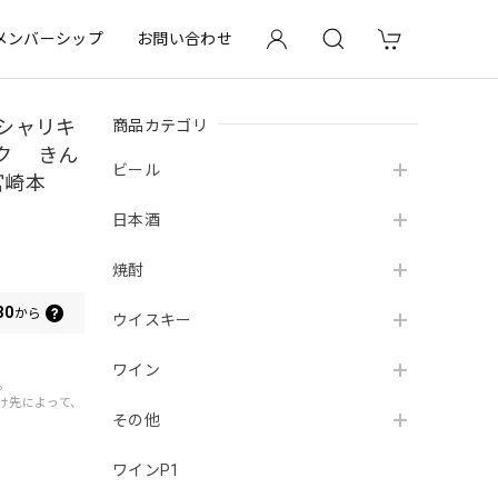
メンバーシップ
お問い合わせ
商品カテゴリ
 シャリキ
ック きん
ビール
宮崎本
日本酒
焼酎
30
から
ウイスキー
ワイン
。
届け先によって、
その他
ワインP1