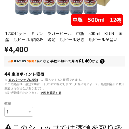
12本セット キリン ラガービール 中瓶 500ml KIRIN 国
産 瓶ビール 家飲み 晩酌 瓶ビール好き 瓶ビールが旨い
¥4,400
¥1,460
なら
手数料無料で
月々
から
44
車酒ポイント
獲得
※
メンバーシップに登録
し、購入をすると獲得できます。
※この商品は、最短で8月13日(木)にお届けします（お届け先によって、最短到着日に数日
追加される場合があります）。
※別途送料がかかります。
送料を確認する
数量
このショップでは酒類を取り扱