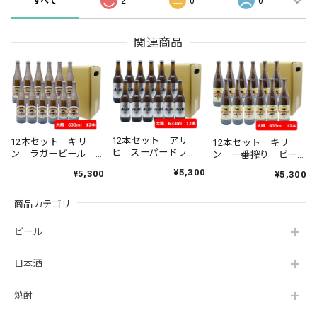
すべて
2
0
0
関連商品
12本セット アサ
12本セット キリ
12本セット キリ
ヒ スーパードラ
ン ラガービール
ン 一番搾り ビー
イ 大瓶 633ml
大瓶 633ml
ル 大瓶 633ml
¥5,300
¥5,300
¥5,300
ASD アサヒビール
KIRIN 国産 瓶ビー
KIRIN 国産 瓶ビー
生ビール ASAHI
ル 家飲み 晩酌 瓶
ル 家飲み 晩酌 瓶
国産 瓶ビール 家飲
商品カテゴリ
ビール好き 瓶ビー
ビール好き 瓶ビー
み 晩酌 瓶ビール
ルが旨い
ルが旨い
が旨い
ビール
日本酒
焼酎