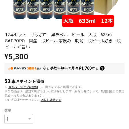
12本セット サッポロ 黒ラベル ビール 大瓶 633ml
SAPPORO 国産 瓶ビール 家飲み 晩酌 瓶ビール好き 瓶
ビールが旨い
¥5,300
¥1,760
なら
手数料無料で
月々
から
53
車酒ポイント
獲得
※
メンバーシップに登録
し、購入をすると獲得できます。
※この商品は、最短で8月13日(木)にお届けします（お届け先によって、最短到着日に数日
追加される場合があります）。
※別途送料がかかります。
送料を確認する
数量