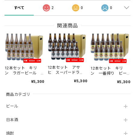
すべて
2
0
0
関連商品
12本セット アサ
12本セット キリ
12本セット キリ
ヒ スーパードラ
ン ラガービール
ン 一番搾り ビー
イ 大瓶 633ml
大瓶 633ml
ル 大瓶 633ml
¥5,300
¥5,300
¥5,300
ASD アサヒビール
KIRIN 国産 瓶ビー
KIRIN 国産 瓶ビー
生ビール ASAHI
ル 家飲み 晩酌 瓶
ル 家飲み 晩酌 瓶
国産 瓶ビール 家飲
商品カテゴリ
ビール好き 瓶ビー
ビール好き 瓶ビー
み 晩酌 瓶ビール
ルが旨い
ルが旨い
が旨い
ビール
日本酒
焼酎