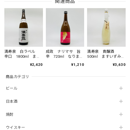
関連商品
満寿泉 白ラベル
成政 ナリマサ 旨
満寿泉 貴醸酒
辛口 1800ml ます
辛 720ml なりま
500ml ますいずみ
いずみ しろらべ
さ うまから 清
きじょうしゅ 桝田
¥2,420
¥1,210
¥3,630
る からくち 清
酒 成政酒造 日本
酒造
酒 桝田酒造 15度
酒 15度
商品カテゴリ
ビール
日本酒
焼酎
ウイスキー