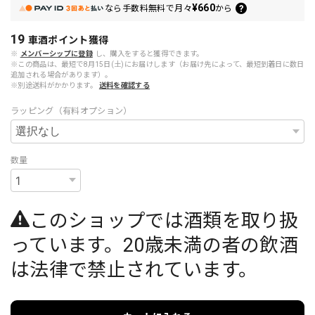
¥660
なら
手数料無料で
月々
から
19
車酒ポイント
獲得
※
メンバーシップに登録
し、購入をすると獲得できます。
※この商品は、最短で8月15日(土)にお届けします（お届け先によって、最短到着日に数日
追加される場合があります）。
※別途送料がかかります。
送料を確認する
ラッピング（有料オプション）
数量
このショップでは酒類を取り扱
っています。20歳未満の者の飲酒
は法律で禁止されています。