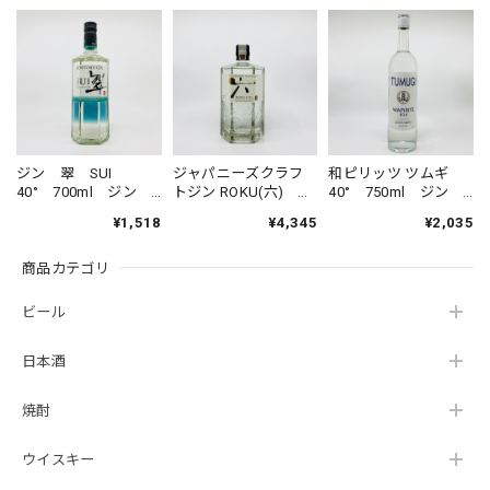
ジン 翠 SUI
ジャパニーズクラフ
和ピリッツ ツムギ
40° 700ml ジン
トジン ROKU(六)
40° 750ml ジン
スピリッツ サント
47° 700ml ジン
スピリッツ 三和酒
¥1,518
¥4,345
¥2,035
リー すい ジャパ
スピリッツ サント
類 WAPIRITS
ニーズジン
リー ロク 6
TUMUGI
商品カテゴリ
SUNTORY GIN
SUNTORY THE
SUI JAPANESE
JAPANESE CRAFT
GIN
GIN ROKU
ビール
日本酒
焼酎
ウイスキー