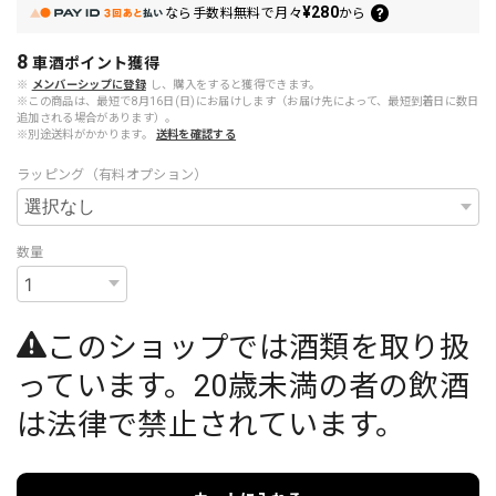
¥280
なら
手数料無料で
月々
から
8
車酒ポイント
獲得
※
メンバーシップに登録
し、購入をすると獲得できます。
※この商品は、最短で8月16日(日)にお届けします（お届け先によって、最短到着日に数日
追加される場合があります）。
※別途送料がかかります。
送料を確認する
ラッピング（有料オプション）
数量
このショップでは酒類を取り扱
っています。20歳未満の者の飲酒
は法律で禁止されています。