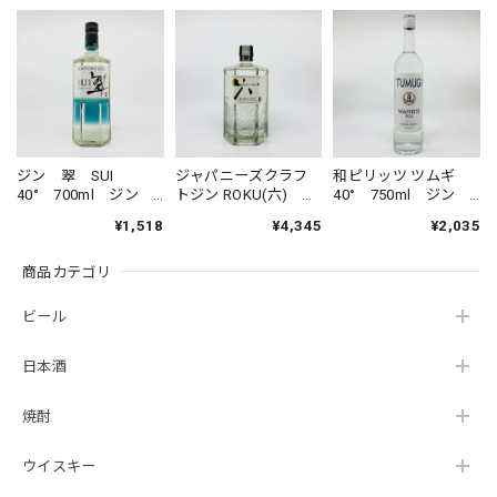
ジン 翠 SUI
ジャパニーズクラフ
和ピリッツ ツムギ
40° 700ml ジン
トジン ROKU(六)
40° 750ml ジン
スピリッツ サント
47° 700ml ジン
スピリッツ 三和酒
¥1,518
¥4,345
¥2,035
リー すい ジャパ
スピリッツ サント
類 WAPIRITS
ニーズジン
リー ロク 6
TUMUGI
商品カテゴリ
SUNTORY GIN
SUNTORY THE
SUI JAPANESE
JAPANESE CRAFT
GIN
GIN ROKU
ビール
日本酒
焼酎
ウイスキー